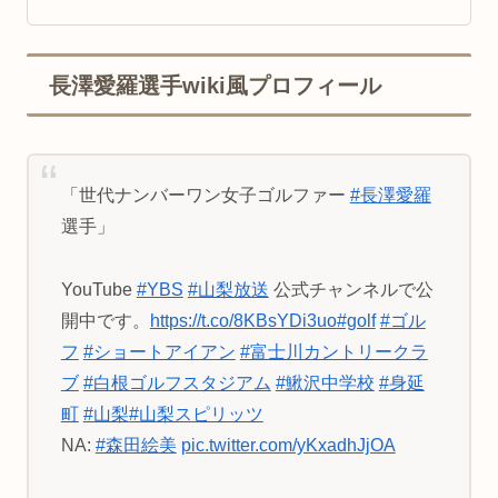
長澤愛羅選手wiki風プロフィール
「世代ナンバーワン女子ゴルファー
#長澤愛羅
選手」
YouTube
#YBS
#山梨放送
公式チャンネルで公
開中です。
https://t.co/8KBsYDi3uo
#golf
#ゴル
フ
#ショートアイアン
#富士川カントリークラ
ブ
#白根ゴルフスタジアム
#鰍沢中学校
#身延
町
#山梨
#山梨スピリッツ
NA:
#森田絵美
pic.twitter.com/yKxadhJjOA