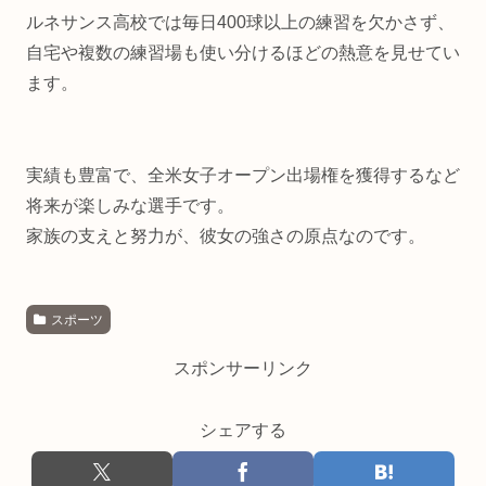
ルネサンス
高校
では
毎日
400
球
以上
の
練習
を
欠
かさ
ず、
自宅
や
複数
の
練習
場
も
使い分ける
ほど
の
熱意
を
見
せ
てい
ます。
実績
も
豊富
で、
全米
女子
オープン
出場
権
を
獲得
する
など
将来
が
楽しみ
な
選手
です。
家族
の
支え
と
努力
が、
彼女
の
強
さ
の
原点
な
の
です。
スポーツ
スポンサーリンク
シェアする