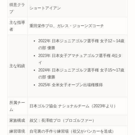
得意クラ
ショートアイアン
ブ
主な指導
重田栄作プロ、ガレス・ジョーンズコーチ
者
2022年 日本ジュニアゴルフ選手権 女子12～14歳
の部 優勝
2023年 日本女子アマチュアゴルフ選手権 4位タ
イ
主な戦績
2024年 日本ジュニアゴルフ選手権 女子15〜17歳
の部 優勝
2025年 全米女子オープン出場権獲得
所属チー
日本ゴルフ協会 ナショナルチーム（2023年より）
ム
家族構成
叔父：長澤稔プロ（プロゴルファー）
練習環境
自宅裏の手作り練習場（祖父がバンカーを造成）