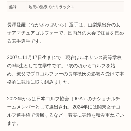
趣味
地元の温泉でのリラックス
長澤
愛
羅（
な
が
さわ
あい
ら）
選手
は、
山梨
県
出身
の
女
子
アマチュア
ゴルファー
で、
国内外
の
大会
で
注目
を
集め
る
若手
選手
です。
2007
年
11
月
17
日
生まれ
で、
現在
は
ルネサンス
高等
学校
の
3
年生
として
在学
中
です。
7
歳
の
頃
から
ゴルフ
を
始
め、
叔父
で
プロ
ゴルファー
の
長澤
稔
氏
の
影響
を
受け
て
本
格
的
に
競技
に
取り組み
ま
した。
2023
年
から
は
日本
ゴルフ
協会（
JGA）
の
ナショナル
チ
ーム
メンバー
として
選出
さ
れ、
2024
年
に
は
関東
女子
ゴ
ルフ
選手権
で
優勝
する
など、
着実
に
実績
を
積み重ね
てい
ます。