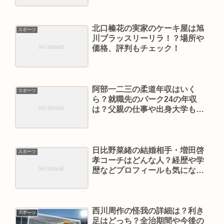
北口榛花の実家のケーキ屋は旭
スポーツ
川ブラッスリーリラ！？場所や
価格、評判もチェック！
阿部一二三の柔道年収はいく
スポーツ
ら？就職先のパーク24の年収
は？父親の仕事や出身大学もチ
ェック！
日比野菜緒の結婚相手・増田啓
スポーツ
孝コーチはどんな人？経歴や学
歴などプロフィールも気にな
る！
西川周作の怪我の詳細は？利き
スポーツ
足はどっち？全治期間や今後の