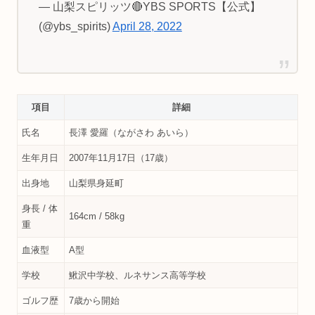
— 山梨スピリッツ🔴YBS SPORTS【公式】
(@ybs_spirits)
April 28, 2022
項目
詳細
氏名
長澤 愛羅（ながさわ あいら）
生年月日
2007年11月17日（17歳）
出身地
山梨県身延町
身長 / 体
164cm / 58kg
重
血液型
A型
学校
鰍沢中学校、ルネサンス高等学校
ゴルフ歴
7歳から開始