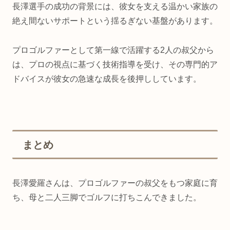
長澤選手の成功の背景には、彼女を支える温かい家族の
絶え間ないサポートという揺るぎない基盤があります。
プロゴルファーとして第一線で活躍する2人の叔父から
は、プロの視点に基づく技術指導を受け、その専門的ア
ドバイスが彼女の急速な成長を後押ししています。
まとめ
長澤
愛
羅
さん
は、
プロ
ゴルファー
の
叔父
を
もつ
家庭
に
育
ち、
母
と
二人三脚
で
ゴルフ
に
打ち
こん
でき
ま
した。