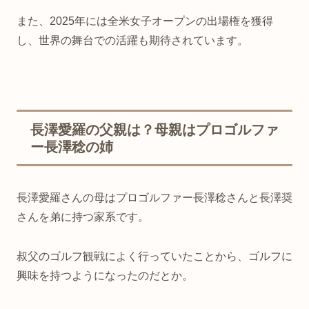
また、
2025
年
に
は
全米
女子
オープン
の
出場
権
を
獲得
し、
世界
の
舞台
で
の
活躍
も
期待
さ
れ
てい
ます。
長澤愛羅の父親は？母親はプロゴルファ
ー長澤稔の姉
長澤愛羅さんの母はプロゴルファー長澤稔さんと長澤奨
さんを弟に持つ家系です。
叔父のゴルフ観戦によく行っていたことから、ゴルフに
興味を持つようになったのだとか。