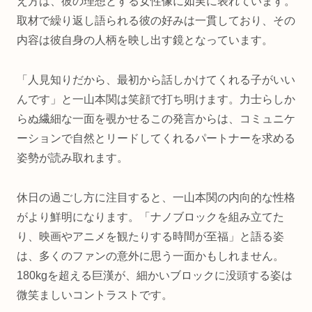
え方は、彼の理想とする女性像に如実に表れています。
取材で繰り返し語られる彼の好みは一貫しており、その
内容は彼自身の人柄を映し出す鏡となっています。
「人見知りだから、最初から話しかけてくれる子がいい
んです」と一山本関は笑顔で打ち明けます。力士らしか
らぬ繊細な一面を覗かせるこの発言からは、コミュニケ
ーションで自然とリードしてくれるパートナーを求める
姿勢が読み取れます。
休日の過ごし方に注目すると、一山本関の内向的な性格
がより鮮明になります。「ナノブロックを組み立てた
り、映画やアニメを観たりする時間が至福」と語る姿
は、多くのファンの意外に思う一面かもしれません。
180kgを超える巨漢が、細かいブロックに没頭する姿は
微笑ましいコントラストです。