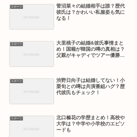
菅沼菜々の結婚相手は誰？歴代
スポーツ
彼氏は？かわいい私服姿も気に
なる！
大里桃子の結婚&彼氏事情まと
スポーツ
め！国籍が韓国の噂の真相は？
父親がキャディでツアー優勝に
貢献！
渋野日向子は結婚してない！小
スポーツ
栗旬との噂は共演番組ハグ？歴
代彼氏もチェック！
北口榛花の学歴まとめ！高校や
スポーツ
大学は？中学や小学校のエピソ
ードも